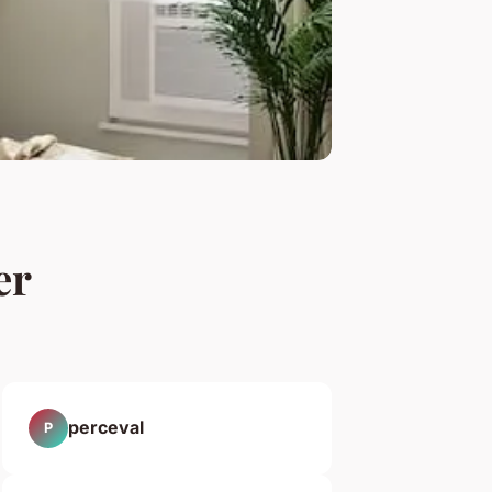
er
perceval
P