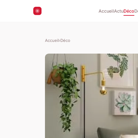
Accueil
Actu
Déco
D
Accueil
›
Déco