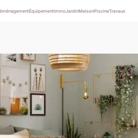
éménagement
Équipement
Immo
Jardin
Maison
Piscine
Travaux