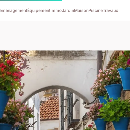
éménagement
Équipement
Immo
Jardin
Maison
Piscine
Travaux