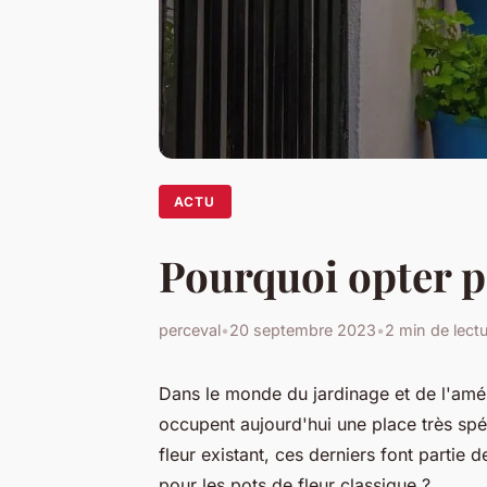
ACTU
Pourquoi opter po
perceval
•
20 septembre 2023
•
2 min de lect
Dans le monde du jardinage et de l'amén
occupent aujourd'hui une place très spé
fleur existant, ces derniers font partie d
pour les pots de fleur classique ?