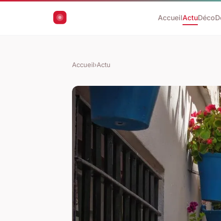
Accueil
Actu
Déco
D
Accueil
›
Actu