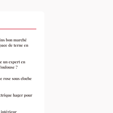
ains bon marché
pace de terne en
re un expert en
Toulouse ?
ne rose sous cloche
ectrique hager pour
 intérieur