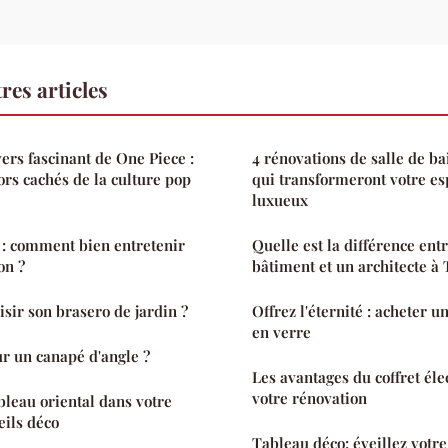
res articles
ers fascinant de One Piece :
4 rénovations de salle de b
ors cachés de la culture pop
qui transformeront votre es
luxueux
s : comment bien entretenir
Quelle est la différence ent
on ?
bâtiment et un architecte à 
ir son brasero de jardin ?
Offrez l'éternité : acheter u
en verre
r un canapé d'angle ?
Les avantages du coffret él
votre rénovation
bleau oriental dans votre
eils déco
Tableau déco: éveillez votre