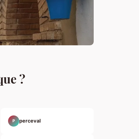
que ?
perceval
P